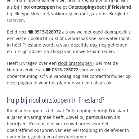
verstopte afvoer van een wc, douche, wastafel of riool. Net
als bij
riool ontstoppen
helpt
Ontstoppingsbedrijf Friesland
bij elk type klus snel, vakkundig en met garantie. Bekijk de
tarieven
.
Bel direct
☎ 0513-226072
als uw wc niet goed doorspoelt, u
een vieze rioollucht ruikt of uw wasbak snel vol water loopt.
In
héél Friesland
wordt u vaak dezelfde dag nog geholpen
en u krijgt advies na afloop van de werkzaamheden.
Heeft u vragen over een
riool ontstoppen
? Bel met de
klantenservice via
☎ 0513-226072
voor verdere
ondersteuning. Of vul vandaag nog het contactformulier op
deze pagina in voor het plannen van een afspraak.
Hulp bij riool ontstoppen in Friesland?
Riool ontstoppen is iets wat Ontstoppingsbedrijf Friesland
al jaren ervaring mee heeft. Zowel bij particulieren als
bedrijven. Kortom; een vertrouwd adres voor het
doeltreffend opsporen van een verstopping in de afvoer in
uw keuken, gootsteen of wc/badkamer.