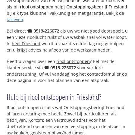
verstopte afvoer van een wc, douche, wastafel of riool. Net
als bij
riool ontstoppen
helpt
Ontstoppingsbedrijf Friesland
bij elk type klus snel, vakkundig en met garantie. Bekijk de
tarieven
.
Bel direct
☎ 0513-226072
als uw wc niet goed doorspoelt, u
een vieze rioollucht ruikt of uw wasbak snel vol water loopt.
In
héél Friesland
wordt u vaak dezelfde dag nog geholpen
en u krijgt advies na afloop van de werkzaamheden.
Heeft u vragen over een
riool ontstoppen
? Bel met de
klantenservice via
☎ 0513-226072
voor verdere
ondersteuning. Of vul vandaag nog het contactformulier op
deze pagina in voor het plannen van een afspraak.
Hulp bij riool ontstoppen in Friesland?
Riool ontstoppen is iets wat Ontstoppingsbedrijf Friesland
al jaren ervaring mee heeft. Zowel bij particulieren als
bedrijven. Kortom; een vertrouwd adres voor het
doeltreffend opsporen van een verstopping in de afvoer in
uw keuken, gootsteen of wc/badkamer.