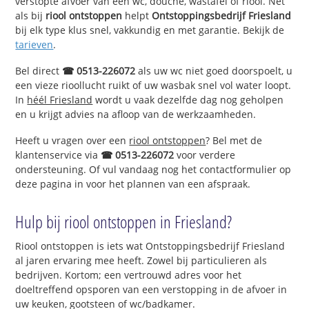
verstopte afvoer van een wc, douche, wastafel of riool. Net
als bij
riool ontstoppen
helpt
Ontstoppingsbedrijf Friesland
bij elk type klus snel, vakkundig en met garantie. Bekijk de
tarieven
.
Bel direct
☎ 0513-226072
als uw wc niet goed doorspoelt, u
een vieze rioollucht ruikt of uw wasbak snel vol water loopt.
In
héél Friesland
wordt u vaak dezelfde dag nog geholpen
en u krijgt advies na afloop van de werkzaamheden.
Heeft u vragen over een
riool ontstoppen
? Bel met de
klantenservice via
☎ 0513-226072
voor verdere
ondersteuning. Of vul vandaag nog het contactformulier op
deze pagina in voor het plannen van een afspraak.
Hulp bij riool ontstoppen in Friesland?
Riool ontstoppen is iets wat Ontstoppingsbedrijf Friesland
al jaren ervaring mee heeft. Zowel bij particulieren als
bedrijven. Kortom; een vertrouwd adres voor het
doeltreffend opsporen van een verstopping in de afvoer in
uw keuken, gootsteen of wc/badkamer.