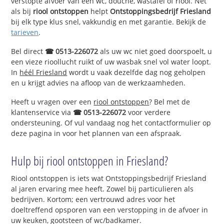
verstopte afvoer van een wc, douche, wastafel of riool. Net
als bij
riool ontstoppen
helpt
Ontstoppingsbedrijf Friesland
bij elk type klus snel, vakkundig en met garantie. Bekijk de
tarieven
.
Bel direct
☎ 0513-226072
als uw wc niet goed doorspoelt, u
een vieze rioollucht ruikt of uw wasbak snel vol water loopt.
In
héél Friesland
wordt u vaak dezelfde dag nog geholpen
en u krijgt advies na afloop van de werkzaamheden.
Heeft u vragen over een
riool ontstoppen
? Bel met de
klantenservice via
☎ 0513-226072
voor verdere
ondersteuning. Of vul vandaag nog het contactformulier op
deze pagina in voor het plannen van een afspraak.
Hulp bij riool ontstoppen in Friesland?
Riool ontstoppen is iets wat Ontstoppingsbedrijf Friesland
al jaren ervaring mee heeft. Zowel bij particulieren als
bedrijven. Kortom; een vertrouwd adres voor het
doeltreffend opsporen van een verstopping in de afvoer in
uw keuken, gootsteen of wc/badkamer.