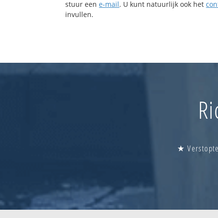
stuur een
e-mail
. U kunt natuurlijk ook het
con
invullen.
Ri
★ Verstopte