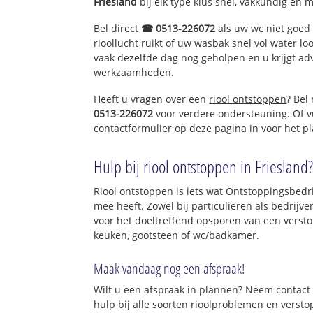
Friesland
bij elk type klus snel, vakkundig en 
Bel direct
☎ 0513-226072
als uw wc niet goed 
rioollucht ruikt of uw wasbak snel vol water lo
vaak dezelfde dag nog geholpen en u krijgt ad
werkzaamheden.
Heeft u vragen over een
riool ontstoppen
? Bel
0513-226072
voor verdere ondersteuning. Of v
contactformulier op deze pagina in voor het p
Hulp bij riool ontstoppen in Friesland
Riool ontstoppen is iets wat Ontstoppingsbedrij
mee heeft. Zowel bij particulieren als bedrijv
voor het doeltreffend opsporen van een versto
keuken, gootsteen of wc/badkamer.
Maak vandaag nog een afspraak!
Wilt u een afspraak in plannen? Neem contact 
hulp bij alle soorten rioolproblemen en verst