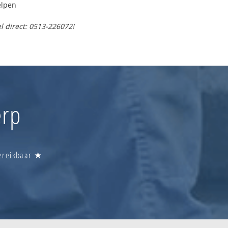
elpen
l direct: 0513-226072!
erp
Bereikbaar ★