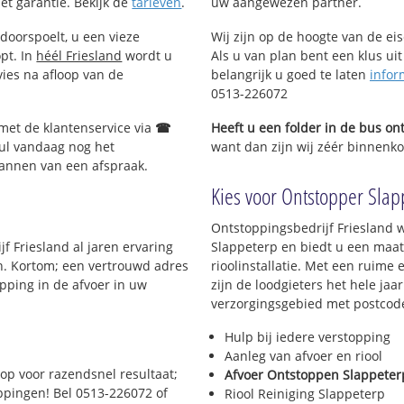
met garantie. Bekijk de
tarieven
.
uw aangewezen partner.
doorspoelt, u een vieze
Wij zijn op de hoogte van de ei
opt. In
héél Friesland
wordt u
Als u van plan bent een klus uit
vies na afloop van de
belangrijk u goed te laten
infor
0513-226072
 met de klantenservice via
☎
Heeft u een folder in de bus o
ul vandaag nog het
want dan zijn wij zéér binnenkor
lannen van een afspraak.
Kies voor Ontstopper Slapp
?
Ontstoppingsbedrijf Friesland w
f Friesland al jaren ervaring
Slappeterp en biedt u een maat
en. Kortom; een vertrouwd adres
rioolinstallatie. Met een ruime 
pping in de afvoer in uw
zijn de loodgieters het hele jaar
verzorgingsgebied met postcod
Hulp bij iedere verstopping
Aanleg van afvoer en riool
op voor razendsnel resultaat;
Afvoer Ontstoppen Slappeter
oppingen! Bel 0513-226072 of
Riool Reiniging Slappeterp