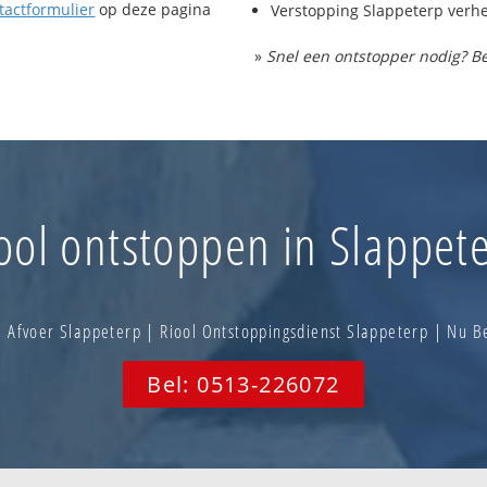
tactformulier
op deze pagina
Verstopping Slappeterp verh
»
Snel een ontstopper nodig? Be
ool ontstoppen in Slappet
 Afvoer Slappeterp | Riool Ontstoppingsdienst Slappeterp | Nu 
Bel: 0513-226072