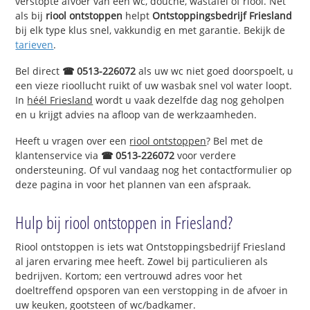
verstopte afvoer van een wc, douche, wastafel of riool. Net
als bij
riool ontstoppen
helpt
Ontstoppingsbedrijf Friesland
bij elk type klus snel, vakkundig en met garantie. Bekijk de
tarieven
.
Bel direct
☎ 0513-226072
als uw wc niet goed doorspoelt, u
een vieze rioollucht ruikt of uw wasbak snel vol water loopt.
In
héél Friesland
wordt u vaak dezelfde dag nog geholpen
en u krijgt advies na afloop van de werkzaamheden.
Heeft u vragen over een
riool ontstoppen
? Bel met de
klantenservice via
☎ 0513-226072
voor verdere
ondersteuning. Of vul vandaag nog het contactformulier op
deze pagina in voor het plannen van een afspraak.
Hulp bij riool ontstoppen in Friesland?
Riool ontstoppen is iets wat Ontstoppingsbedrijf Friesland
al jaren ervaring mee heeft. Zowel bij particulieren als
bedrijven. Kortom; een vertrouwd adres voor het
doeltreffend opsporen van een verstopping in de afvoer in
uw keuken, gootsteen of wc/badkamer.