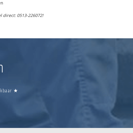
en
l direct: 0513-226072!
m
eikbaar ★