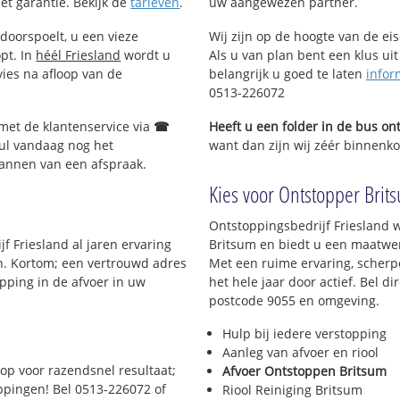
met garantie. Bekijk de
tarieven
.
uw aangewezen partner.
doorspoelt, u een vieze
Wij zijn op de hoogte van de ei
opt. In
héél Friesland
wordt u
Als u van plan bent een klus uit
vies na afloop van de
belangrijk u goed te laten
infor
0513-226072
 met de klantenservice via
☎
Heeft u een folder in de bus o
ul vandaag nog het
want dan zijn wij zéér binnenkor
lannen van een afspraak.
Kies voor Ontstopper Brits
?
Ontstoppingsbedrijf Friesland w
f Friesland al jaren ervaring
Britsum en biedt u een maatwerk
en. Kortom; een vertrouwd adres
Met een ruime ervaring, scherpe
pping in de afvoer in uw
het hele jaar door actief. Bel d
postcode 9055 en omgeving.
Hulp bij iedere verstopping
Aanleg van afvoer en riool
op voor razendsnel resultaat;
Afvoer Ontstoppen Britsum
oppingen! Bel 0513-226072 of
Riool Reiniging Britsum