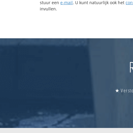
stuur een
e-mail
. U kunt natuurlijk ook het
con
invullen.
★ Versto