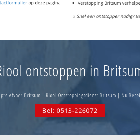
tactformulier
op deze pagina
Verstopping Britsum verhelp
»
Snel een ontstopper nodig? Be
Riool ontstoppen in Britsu
pte Afvoer Britsum | Riool Ontstoppingsdienst Britsum | Nu Ber
Bel: 0513-226072