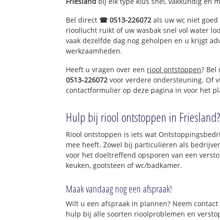
Friesland
bij elk type klus snel, vakkundig en 
Bel direct
☎ 0513-226072
als uw wc niet goed 
rioollucht ruikt of uw wasbak snel vol water lo
vaak dezelfde dag nog geholpen en u krijgt ad
werkzaamheden.
Heeft u vragen over een
riool ontstoppen
? Bel
0513-226072
voor verdere ondersteuning. Of v
contactformulier op deze pagina in voor het p
Hulp bij riool ontstoppen in Friesland
Riool ontstoppen is iets wat Ontstoppingsbedrij
mee heeft. Zowel bij particulieren als bedrijv
voor het doeltreffend opsporen van een versto
keuken, gootsteen of wc/badkamer.
Maak vandaag nog een afspraak!
Wilt u een afspraak in plannen? Neem contact 
hulp bij alle soorten rioolproblemen en verst