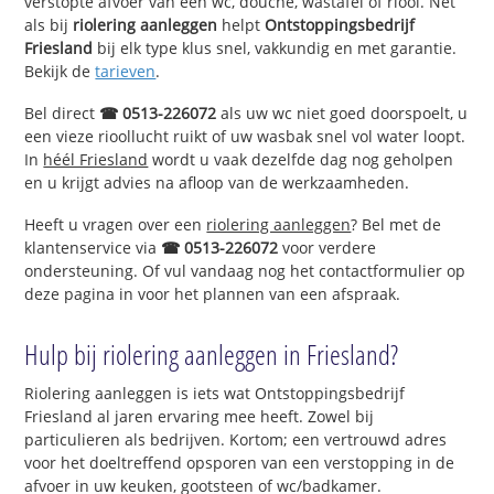
verstopte afvoer van een wc, douche, wastafel of riool. Net
als bij
riolering aanleggen
helpt
Ontstoppingsbedrijf
Friesland
bij elk type klus snel, vakkundig en met garantie.
Bekijk de
tarieven
.
Bel direct
☎ 0513-226072
als uw wc niet goed doorspoelt, u
een vieze rioollucht ruikt of uw wasbak snel vol water loopt.
In
héél Friesland
wordt u vaak dezelfde dag nog geholpen
en u krijgt advies na afloop van de werkzaamheden.
Heeft u vragen over een
riolering aanleggen
? Bel met de
klantenservice via
☎ 0513-226072
voor verdere
ondersteuning. Of vul vandaag nog het contactformulier op
deze pagina in voor het plannen van een afspraak.
Hulp bij riolering aanleggen in Friesland?
Riolering aanleggen is iets wat Ontstoppingsbedrijf
Friesland al jaren ervaring mee heeft. Zowel bij
particulieren als bedrijven. Kortom; een vertrouwd adres
voor het doeltreffend opsporen van een verstopping in de
afvoer in uw keuken, gootsteen of wc/badkamer.