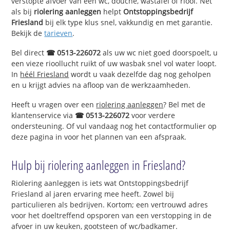
verstopte afvoer van een wc, douche, wastafel of riool. Net
als bij
riolering aanleggen
helpt
Ontstoppingsbedrijf
Friesland
bij elk type klus snel, vakkundig en met garantie.
Bekijk de
tarieven
.
Bel direct
☎ 0513-226072
als uw wc niet goed doorspoelt, u
een vieze rioollucht ruikt of uw wasbak snel vol water loopt.
In
héél Friesland
wordt u vaak dezelfde dag nog geholpen
en u krijgt advies na afloop van de werkzaamheden.
Heeft u vragen over een
riolering aanleggen
? Bel met de
klantenservice via
☎ 0513-226072
voor verdere
ondersteuning. Of vul vandaag nog het contactformulier op
deze pagina in voor het plannen van een afspraak.
Hulp bij riolering aanleggen in Friesland?
Riolering aanleggen is iets wat Ontstoppingsbedrijf
Friesland al jaren ervaring mee heeft. Zowel bij
particulieren als bedrijven. Kortom; een vertrouwd adres
voor het doeltreffend opsporen van een verstopping in de
afvoer in uw keuken, gootsteen of wc/badkamer.