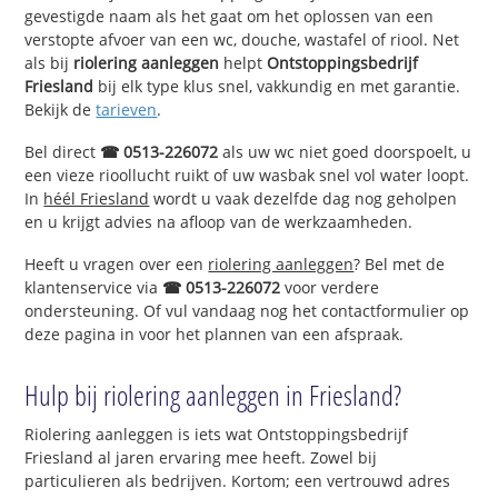
gevestigde naam als het gaat om het oplossen van een
verstopte afvoer van een wc, douche, wastafel of riool. Net
als bij
riolering aanleggen
helpt
Ontstoppingsbedrijf
Friesland
bij elk type klus snel, vakkundig en met garantie.
Bekijk de
tarieven
.
Bel direct
☎ 0513-226072
als uw wc niet goed doorspoelt, u
een vieze rioollucht ruikt of uw wasbak snel vol water loopt.
In
héél Friesland
wordt u vaak dezelfde dag nog geholpen
en u krijgt advies na afloop van de werkzaamheden.
Heeft u vragen over een
riolering aanleggen
? Bel met de
klantenservice via
☎ 0513-226072
voor verdere
ondersteuning. Of vul vandaag nog het contactformulier op
deze pagina in voor het plannen van een afspraak.
Hulp bij riolering aanleggen in Friesland?
Riolering aanleggen is iets wat Ontstoppingsbedrijf
Friesland al jaren ervaring mee heeft. Zowel bij
particulieren als bedrijven. Kortom; een vertrouwd adres