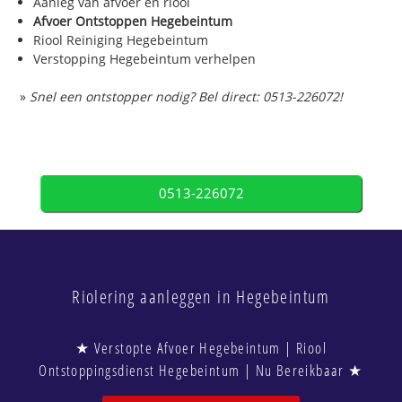
Aanleg van afvoer en riool
Afvoer Ontstoppen Hegebeintum
Riool Reiniging Hegebeintum
Verstopping Hegebeintum verhelpen
»
Snel een ontstopper nodig? Bel direct: 0513-226072!
0513-226072
Riolering aanleggen in Hegebeintum
★ Verstopte Afvoer Hegebeintum | Riool
Ontstoppingsdienst Hegebeintum | Nu Bereikbaar ★