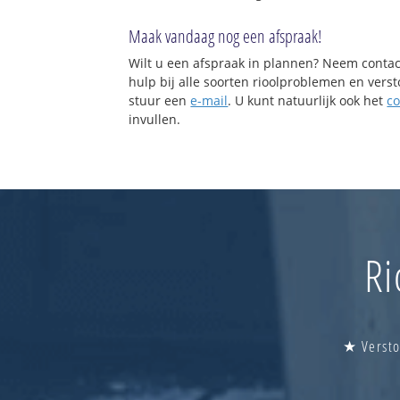
Maak vandaag nog een afspraak!
Wilt u een afspraak in plannen? Neem contac
hulp bij alle soorten rioolproblemen en vers
stuur een
e-mail
. U kunt natuurlijk ook het
co
invullen.
Ri
★ Versto