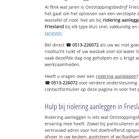
Al flink wat jaren is Ontstoppingsbedrijf Fri
het gaat om het oplossen van een verstopte 
wastafel of riool. Net als bij
riolering aanleg
Friesland
bij elk type klus snel, vakkundig en
tarieven
.
Bel direct
☎ 0513-226072
als uw wc niet goe
rioollucht ruikt of uw wasbak snel vol water l
vaak dezelfde dag nog geholpen en u krijgt a
werkzaamheden.
Heeft u vragen over een
riolering aanleggen
?
☎ 0513-226072
voor verdere ondersteuning.
contactformulier op deze pagina in voor het
Hulp bij riolering aanleggen in Fries
Riolering aanleggen is iets wat Ontstoppingsb
ervaring mee heeft. Zowel bij particulieren a
vertrouwd adres voor het doeltreffend opspo
afvoer in uw keuken, gootsteen of wc/badkam