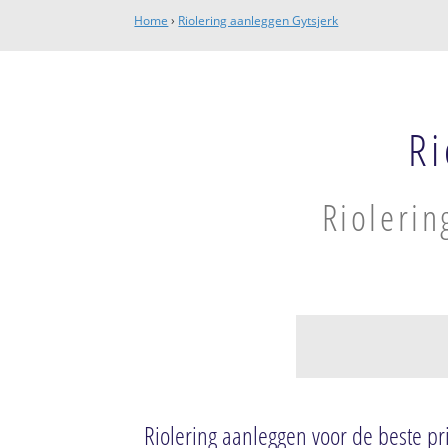
Home
›
Riolering aanleggen Gytsjerk
Ri
Riolerin
Munein
Munein
Riolering aanleggen voor de beste pri
Gytsjerk