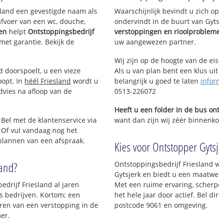
esland een gevestigde naam als
Waarschijnlijk bevindt u zich 
afvoer van een wc, douche,
ondervindt in de buurt van Gyt
gen
helpt
Ontstoppingsbedrijf
verstoppingen en rioolproblem
 met garantie. Bekijk de
uw aangewezen partner.
Wij zijn op de hoogte van de ei
d doorspoelt, u een vieze
Als u van plan bent een klus uit
oopt. In
héél Friesland
wordt u
belangrijk u goed te laten
infor
dvies na afloop van de
0513-226072
Heeft u een folder in de bus o
 Bel met de klantenservice via
want dan zijn wij zéér binnenkor
 Of vul vandaag nog het
 plannen van een afspraak.
Kies voor Ontstopper Gytsje
land?
Ontstoppingsbedrijf Friesland w
Gytsjerk en biedt u een maatwerk
edrijf Friesland al jaren
Met een ruime ervaring, scherpe
ls bedrijven. Kortom; een
het hele jaar door actief. Bel d
ren van een verstopping in de
postcode 9061 en omgeving.
er.