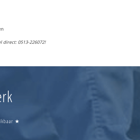
en
l direct: 0513-226072!
erk
eikbaar ★