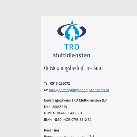
Ontstoppingsbedrijf Friesland
Tel: 0513-226072
M:
info@ontstoppingsbedrijf-friesland.nl
Bedrijfsgegevens TRD Multidiensten B.V.
KVK: 88068749
BTW: NL8644.93.496.B01
IBAN: NL50 INGB 0798 5512 32
Recensies
Beoordeling door klanten:
4,7
/
5