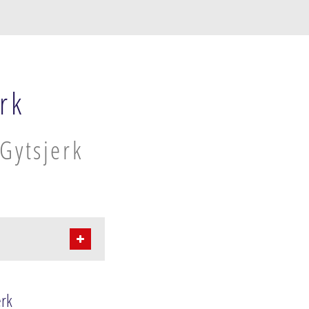
rk
 Gytsjerk
erk