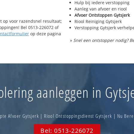
Hulp bij iedere verstopping
Aanleg van afvoer en riool
Afvoer Ontstoppen Gytsjerk
t op voor razendsnel resultaat;
Riool Reiniging Gytsjerk
toppingen! Bel 0513-226072 of
Verstopping Gytsjerk verhelp
ntactformulier
op deze pagina
»
Snel een ontstopper nodig? Be
olering aanleggen in Gytsj
pte Afvoer Gytsjerk | Riool Ontstoppingsdienst Gytsjerk | Nu Ber
Bel: 0513-226072