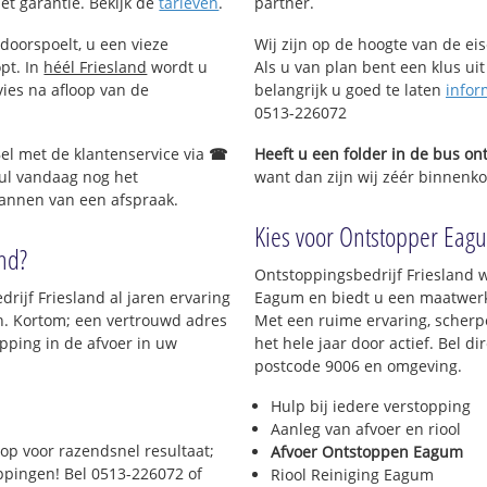
met garantie. Bekijk de
tarieven
.
partner.
doorspoelt, u een vieze
Wij zijn op de hoogte van de ei
opt. In
héél Friesland
wordt u
Als u van plan bent een klus uit
vies na afloop van de
belangrijk u goed te laten
infor
0513-226072
Bel met de klantenservice via
☎
Heeft u een folder in de bus o
ul vandaag nog het
want dan zijn wij zéér binnenko
lannen van een afspraak.
Kies voor Ontstopper Eagu
and?
Ontstoppingsbedrijf Friesland w
rijf Friesland al jaren ervaring
Eagum en biedt u een maatwerk s
en. Kortom; een vertrouwd adres
Met een ruime ervaring, scherpe
pping in de afvoer in uw
het hele jaar door actief. Bel d
postcode 9006 en omgeving.
Hulp bij iedere verstopping
Aanleg van afvoer en riool
op voor razendsnel resultaat;
Afvoer Ontstoppen Eagum
oppingen! Bel 0513-226072 of
Riool Reiniging Eagum