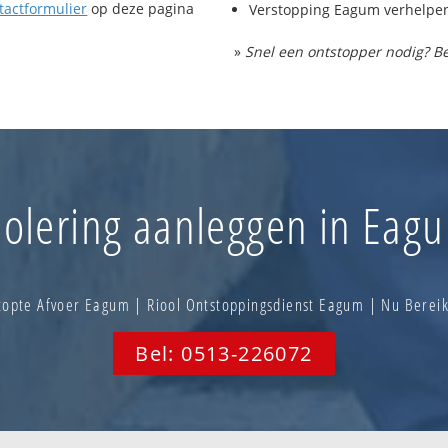
tactformulier
op deze pagina
Verstopping Eagum verhelpe
»
Snel een ontstopper nodig? Be
iolering aanleggen in Eag
opte Afvoer Eagum | Riool Ontstoppingsdienst Eagum | Nu Bere
Bel: 0513-226072