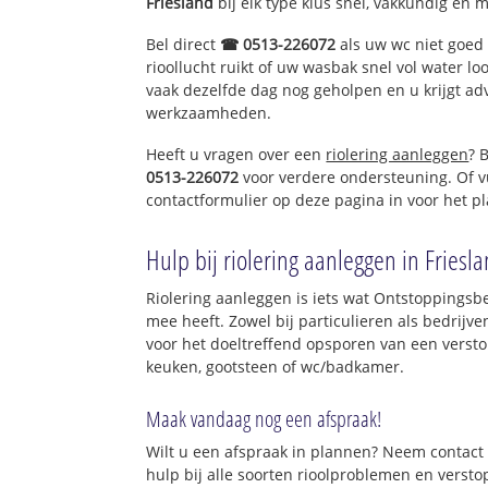
Friesland
bij elk type klus snel, vakkundig en 
Bel direct
☎ 0513-226072
als uw wc niet goed 
rioollucht ruikt of uw wasbak snel vol water lo
vaak dezelfde dag nog geholpen en u krijgt ad
werkzaamheden.
Heeft u vragen over een
riolering aanleggen
? 
0513-226072
voor verdere ondersteuning. Of v
contactformulier op deze pagina in voor het p
Hulp bij riolering aanleggen in Friesl
Riolering aanleggen is iets wat Ontstoppingsbed
mee heeft. Zowel bij particulieren als bedrijv
voor het doeltreffend opsporen van een versto
keuken, gootsteen of wc/badkamer.
Maak vandaag nog een afspraak!
Wilt u een afspraak in plannen? Neem contact 
hulp bij alle soorten rioolproblemen en verst