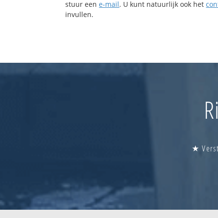
stuur een
e-mail
. U kunt natuurlijk ook het
con
invullen.
R
★ Verst