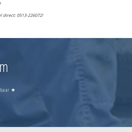
n
l direct: 0513-226072!
um
ikbaar ★