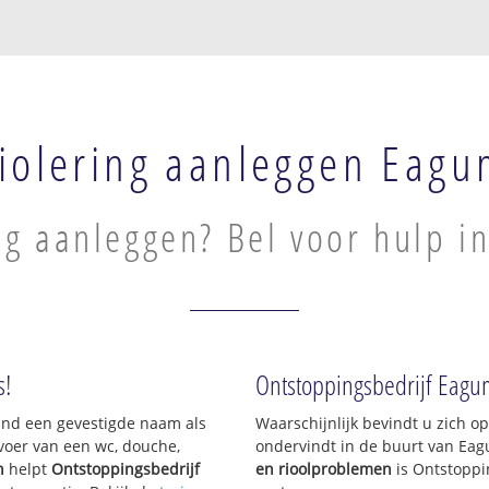
iolering aanleggen Eag
ng aanleggen? Bel voor hulp i
s!
Ontstoppingsbedrijf Eag
sland een gevestigde naam als
Waarschijnlijk bevindt u zich 
voer van een wc, douche,
ondervindt in de buurt van Ea
n
helpt
Ontstoppingsbedrijf
en rioolproblemen
is Ontstoppi