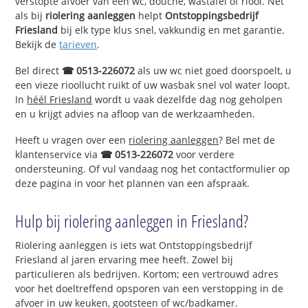
verstopte afvoer van een wc, douche, wastafel of riool. Net
als bij
riolering aanleggen
helpt
Ontstoppingsbedrijf
Friesland
bij elk type klus snel, vakkundig en met garantie.
Bekijk de
tarieven
.
Bel direct
☎ 0513-226072
als uw wc niet goed doorspoelt, u
een vieze rioollucht ruikt of uw wasbak snel vol water loopt.
In
héél Friesland
wordt u vaak dezelfde dag nog geholpen
en u krijgt advies na afloop van de werkzaamheden.
Heeft u vragen over een
riolering aanleggen
? Bel met de
klantenservice via
☎ 0513-226072
voor verdere
ondersteuning. Of vul vandaag nog het contactformulier op
deze pagina in voor het plannen van een afspraak.
Hulp bij riolering aanleggen in Friesland?
Riolering aanleggen is iets wat Ontstoppingsbedrijf
Friesland al jaren ervaring mee heeft. Zowel bij
particulieren als bedrijven. Kortom; een vertrouwd adres
voor het doeltreffend opsporen van een verstopping in de
afvoer in uw keuken, gootsteen of wc/badkamer.