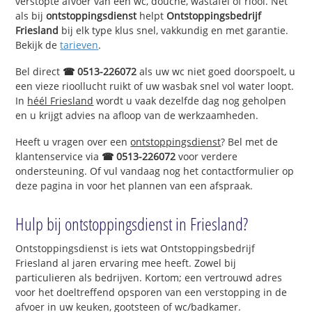
verstopte afvoer van een wc, douche, wastafel of riool. Net
als bij
ontstoppingsdienst
helpt
Ontstoppingsbedrijf
Friesland
bij elk type klus snel, vakkundig en met garantie.
Bekijk de
tarieven
.
Bel direct
☎ 0513-226072
als uw wc niet goed doorspoelt, u
een vieze rioollucht ruikt of uw wasbak snel vol water loopt.
In
héél Friesland
wordt u vaak dezelfde dag nog geholpen
en u krijgt advies na afloop van de werkzaamheden.
Heeft u vragen over een
ontstoppingsdienst
? Bel met de
klantenservice via
☎ 0513-226072
voor verdere
ondersteuning. Of vul vandaag nog het contactformulier op
deze pagina in voor het plannen van een afspraak.
Hulp bij ontstoppingsdienst in Friesland?
Ontstoppingsdienst is iets wat Ontstoppingsbedrijf
Friesland al jaren ervaring mee heeft. Zowel bij
particulieren als bedrijven. Kortom; een vertrouwd adres
voor het doeltreffend opsporen van een verstopping in de
afvoer in uw keuken, gootsteen of wc/badkamer.