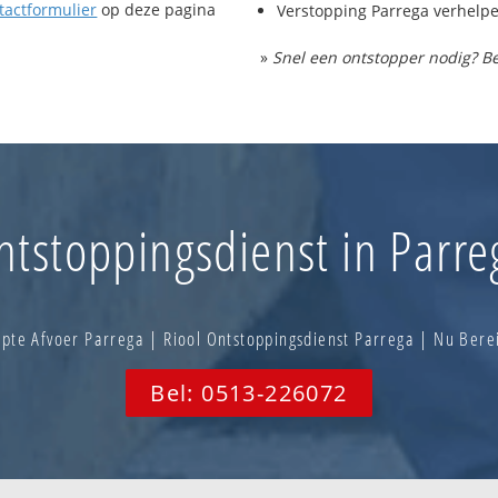
tactformulier
op deze pagina
Verstopping Parrega verhelp
»
Snel een ontstopper nodig? Be
ntstoppingsdienst in Parre
pte Afvoer Parrega | Riool Ontstoppingsdienst Parrega | Nu Ber
Bel: 0513-226072