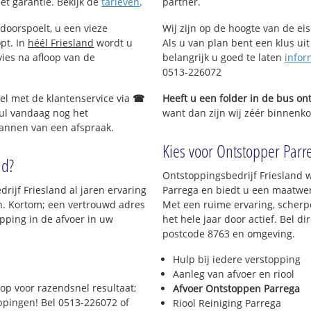
met garantie. Bekijk de
tarieven
.
partner.
doorspoelt, u een vieze
Wij zijn op de hoogte van de ei
opt. In
héél Friesland
wordt u
Als u van plan bent een klus uit
vies na afloop van de
belangrijk u goed te laten
infor
0513-226072
Bel met de klantenservice via
☎
Heeft u een folder in de bus o
ul vandaag nog het
want dan zijn wij zéér binnenkor
lannen van een afspraak.
Kies voor Ontstopper Parre
nd?
Ontstoppingsbedrijf Friesland w
rijf Friesland al jaren ervaring
Parrega en biedt u een maatwerk 
en. Kortom; een vertrouwd adres
Met een ruime ervaring, scherpe
pping in de afvoer in uw
het hele jaar door actief. Bel d
postcode 8763 en omgeving.
Hulp bij iedere verstopping
Aanleg van afvoer en riool
op voor razendsnel resultaat;
Afvoer Ontstoppen Parrega
oppingen! Bel 0513-226072 of
Riool Reiniging Parrega