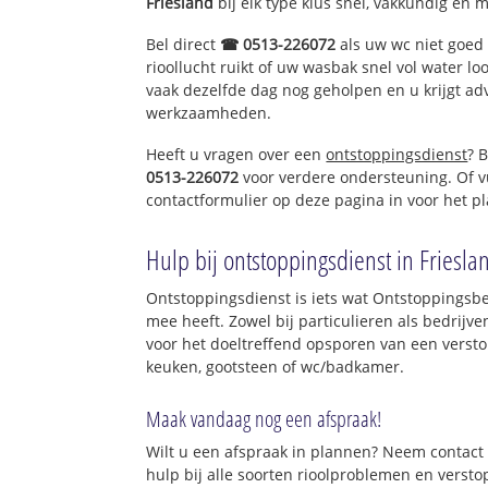
Friesland
bij elk type klus snel, vakkundig en 
Bel direct
☎ 0513-226072
als uw wc niet goed 
rioollucht ruikt of uw wasbak snel vol water lo
vaak dezelfde dag nog geholpen en u krijgt ad
werkzaamheden.
Heeft u vragen over een
ontstoppingsdienst
? 
0513-226072
voor verdere ondersteuning. Of v
contactformulier op deze pagina in voor het p
Hulp bij ontstoppingsdienst in Friesla
Ontstoppingsdienst is iets wat Ontstoppingsbed
mee heeft. Zowel bij particulieren als bedrijv
voor het doeltreffend opsporen van een versto
keuken, gootsteen of wc/badkamer.
Maak vandaag nog een afspraak!
Wilt u een afspraak in plannen? Neem contact 
hulp bij alle soorten rioolproblemen en verst