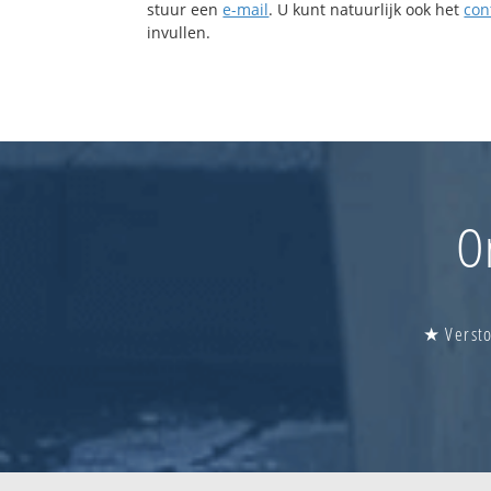
stuur een
e-mail
. U kunt natuurlijk ook het
con
invullen.
O
★ Versto