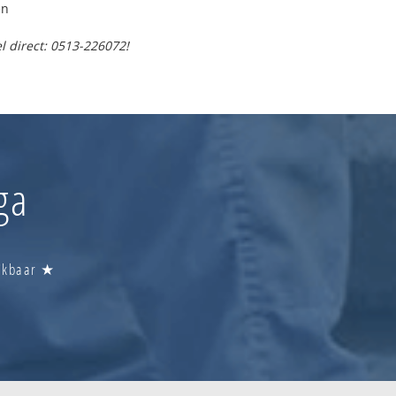
en
l direct: 0513-226072!
ga
eikbaar ★