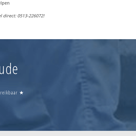
elpen
l direct: 0513-226072!
oude
ereikbaar ★