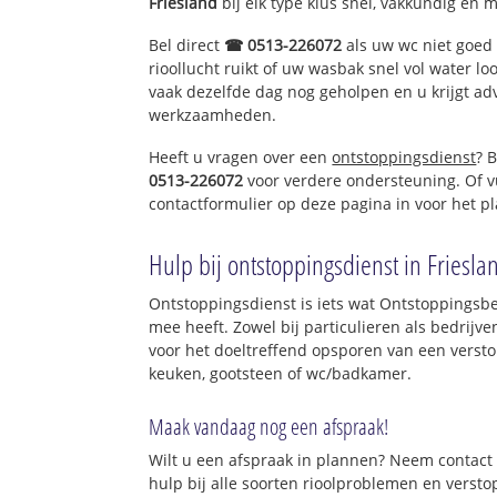
Friesland
bij elk type klus snel, vakkundig en 
Bel direct
☎ 0513-226072
als uw wc niet goed 
rioollucht ruikt of uw wasbak snel vol water lo
vaak dezelfde dag nog geholpen en u krijgt ad
werkzaamheden.
Heeft u vragen over een
ontstoppingsdienst
? 
0513-226072
voor verdere ondersteuning. Of v
contactformulier op deze pagina in voor het p
Hulp bij ontstoppingsdienst in Friesla
Ontstoppingsdienst is iets wat Ontstoppingsbed
mee heeft. Zowel bij particulieren als bedrijv
voor het doeltreffend opsporen van een versto
keuken, gootsteen of wc/badkamer.
Maak vandaag nog een afspraak!
Wilt u een afspraak in plannen? Neem contact 
hulp bij alle soorten rioolproblemen en verst