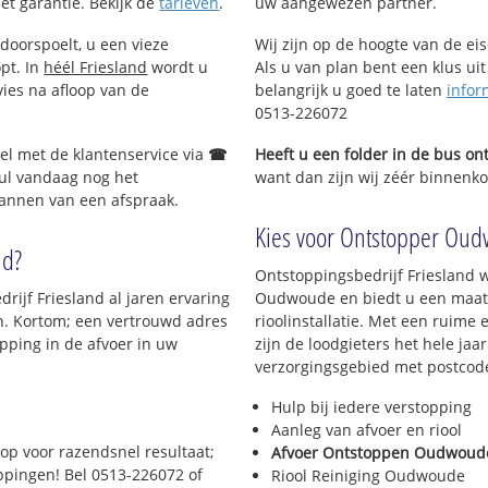
met garantie. Bekijk de
tarieven
.
uw aangewezen partner.
doorspoelt, u een vieze
Wij zijn op de hoogte van de ei
opt. In
héél Friesland
wordt u
Als u van plan bent een klus uit
vies na afloop van de
belangrijk u goed te laten
infor
0513-226072
Bel met de klantenservice via
☎
Heeft u een folder in de bus o
ul vandaag nog het
want dan zijn wij zéér binnenko
lannen van een afspraak.
Kies voor Ontstopper Oudw
nd?
Ontstoppingsbedrijf Friesland w
rijf Friesland al jaren ervaring
Oudwoude en biedt u een maatw
en. Kortom; een vertrouwd adres
rioolinstallatie. Met een ruime 
pping in de afvoer in uw
zijn de loodgieters het hele jaar
verzorgingsgebied met postcod
Hulp bij iedere verstopping
Aanleg van afvoer en riool
op voor razendsnel resultaat;
Afvoer Ontstoppen Oudwoud
oppingen! Bel 0513-226072 of
Riool Reiniging Oudwoude