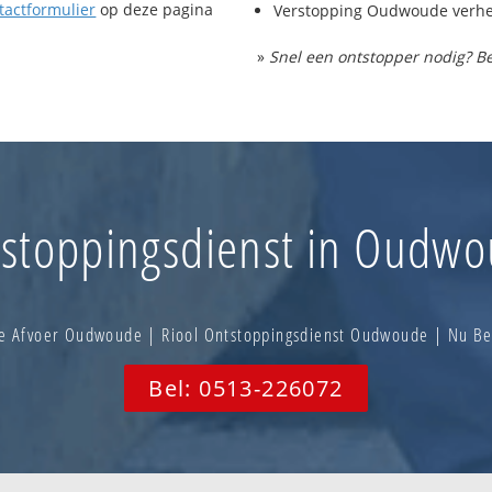
tactformulier
op deze pagina
Verstopping Oudwoude verh
»
Snel een ontstopper nodig? Be
stoppingsdienst in Oudw
e Afvoer Oudwoude | Riool Ontstoppingsdienst Oudwoude | Nu B
Bel: 0513-226072