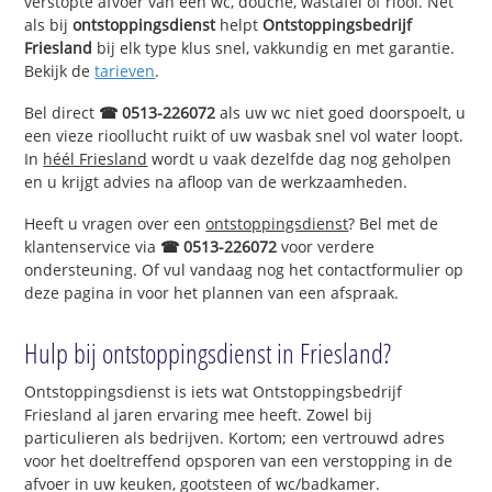
verstopte afvoer van een wc, douche, wastafel of riool. Net
als bij
ontstoppingsdienst
helpt
Ontstoppingsbedrijf
Friesland
bij elk type klus snel, vakkundig en met garantie.
Bekijk de
tarieven
.
Bel direct
☎ 0513-226072
als uw wc niet goed doorspoelt, u
een vieze rioollucht ruikt of uw wasbak snel vol water loopt.
In
héél Friesland
wordt u vaak dezelfde dag nog geholpen
en u krijgt advies na afloop van de werkzaamheden.
Heeft u vragen over een
ontstoppingsdienst
? Bel met de
klantenservice via
☎ 0513-226072
voor verdere
ondersteuning. Of vul vandaag nog het contactformulier op
deze pagina in voor het plannen van een afspraak.
Hulp bij ontstoppingsdienst in Friesland?
Ontstoppingsdienst is iets wat Ontstoppingsbedrijf
Friesland al jaren ervaring mee heeft. Zowel bij
particulieren als bedrijven. Kortom; een vertrouwd adres
voor het doeltreffend opsporen van een verstopping in de
afvoer in uw keuken, gootsteen of wc/badkamer.