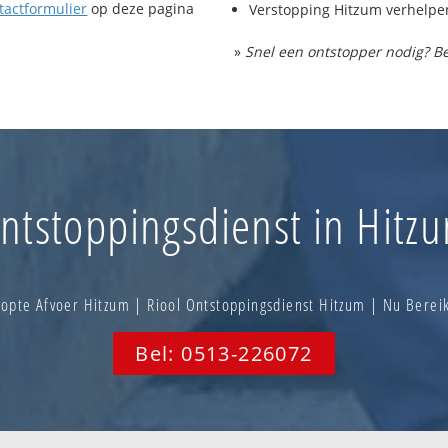
tactformulier
op deze pagina
Verstopping Hitzum verhelpe
»
Snel een ontstopper nodig? Be
ntstoppingsdienst in Hitz
opte Afvoer Hitzum | Riool Ontstoppingsdienst Hitzum | Nu Bere
Bel: 0513-226072