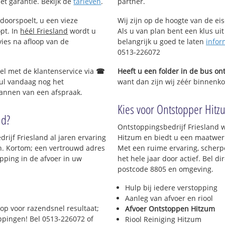
met garantie. Bekijk de
tarieven
.
partner.
doorspoelt, u een vieze
Wij zijn op de hoogte van de ei
opt. In
héél Friesland
wordt u
Als u van plan bent een klus uit
vies na afloop van de
belangrijk u goed te laten
infor
0513-226072
Bel met de klantenservice via
☎
Heeft u een folder in de bus o
ul vandaag nog het
want dan zijn wij zéér binnenkor
lannen van een afspraak.
Kies voor Ontstopper Hitzu
nd?
Ontstoppingsbedrijf Friesland w
rijf Friesland al jaren ervaring
Hitzum en biedt u een maatwerk 
en. Kortom; een vertrouwd adres
Met een ruime ervaring, scherpe
pping in de afvoer in uw
het hele jaar door actief. Bel d
postcode 8805 en omgeving.
Hulp bij iedere verstopping
Aanleg van afvoer en riool
op voor razendsnel resultaat;
Afvoer Ontstoppen Hitzum
oppingen! Bel 0513-226072 of
Riool Reiniging Hitzum