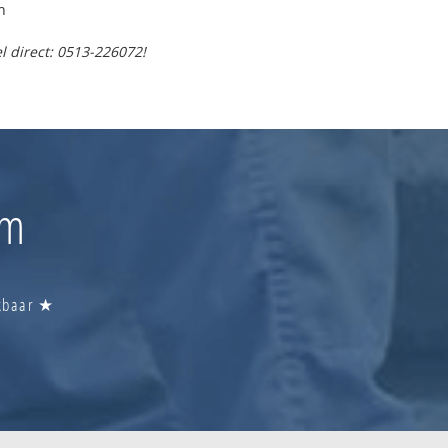
n
l direct: 0513-226072!
um
ikbaar ★