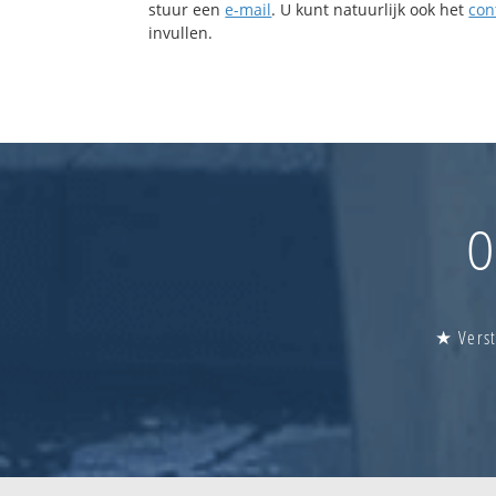
stuur een
e-mail
. U kunt natuurlijk ook het
con
invullen.
O
★ Verst