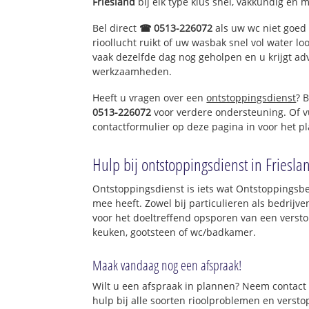
Friesland
bij elk type klus snel, vakkundig en 
Bel direct
☎ 0513-226072
als uw wc niet goed 
rioollucht ruikt of uw wasbak snel vol water lo
vaak dezelfde dag nog geholpen en u krijgt ad
werkzaamheden.
Heeft u vragen over een
ontstoppingsdienst
? 
0513-226072
voor verdere ondersteuning. Of v
contactformulier op deze pagina in voor het p
Hulp bij ontstoppingsdienst in Friesla
Ontstoppingsdienst is iets wat Ontstoppingsbed
mee heeft. Zowel bij particulieren als bedrijv
voor het doeltreffend opsporen van een versto
keuken, gootsteen of wc/badkamer.
Maak vandaag nog een afspraak!
Wilt u een afspraak in plannen? Neem contact 
hulp bij alle soorten rioolproblemen en verst