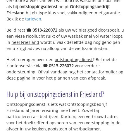
verstopte afvoer van een wc, douche, wastafel of riool. Net
als bij
ontstoppingsdienst
helpt
Ontstoppingsbedrijf
Friesland
bij elk type klus snel, vakkundig en met garantie.
Bekijk de
tarieven
.
Bel direct
☎ 0513-226072
als uw wc niet goed doorspoelt, u
een vieze rioollucht ruikt of uw wasbak snel vol water loopt.
In
héél Friesland
wordt u vaak dezelfde dag nog geholpen
en u krijgt advies na afloop van de werkzaamheden.
Heeft u vragen over een
ontstoppingsdienst
? Bel met de
klantenservice via
☎ 0513-226072
voor verdere
ondersteuning. Of vul vandaag nog het contactformulier op
deze pagina in voor het plannen van een afspraak.
Hulp bij ontstoppingsdienst in Friesland?
Ontstoppingsdienst is iets wat Ontstoppingsbedrijf
Friesland al jaren ervaring mee heeft. Zowel bij
particulieren als bedrijven. Kortom; een vertrouwd adres
voor het doeltreffend opsporen van een verstopping in de
afvoer in uw keuken, gootsteen of wc/badkamer.