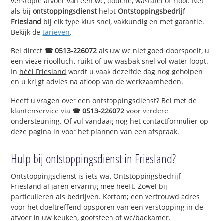
verstopte afvoer van een wc, douche, wastafel of riool. Net
als bij
ontstoppingsdienst
helpt
Ontstoppingsbedrijf
Friesland
bij elk type klus snel, vakkundig en met garantie.
Bekijk de
tarieven
.
Bel direct
☎ 0513-226072
als uw wc niet goed doorspoelt, u
een vieze rioollucht ruikt of uw wasbak snel vol water loopt.
In
héél Friesland
wordt u vaak dezelfde dag nog geholpen
en u krijgt advies na afloop van de werkzaamheden.
Heeft u vragen over een
ontstoppingsdienst
? Bel met de
klantenservice via
☎ 0513-226072
voor verdere
ondersteuning. Of vul vandaag nog het contactformulier op
deze pagina in voor het plannen van een afspraak.
Hulp bij ontstoppingsdienst in Friesland?
Ontstoppingsdienst is iets wat Ontstoppingsbedrijf
Friesland al jaren ervaring mee heeft. Zowel bij
particulieren als bedrijven. Kortom; een vertrouwd adres
voor het doeltreffend opsporen van een verstopping in de
afvoer in uw keuken, gootsteen of wc/badkamer.