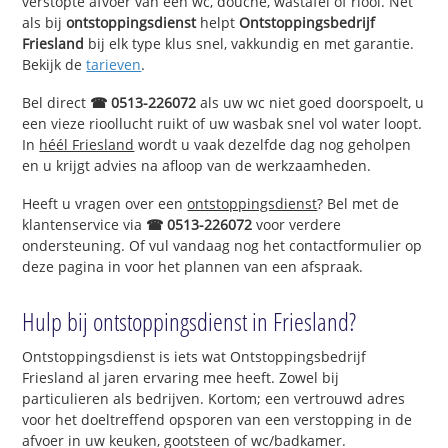
verstopte afvoer van een wc, douche, wastafel of riool. Net
als bij
ontstoppingsdienst
helpt
Ontstoppingsbedrijf
Friesland
bij elk type klus snel, vakkundig en met garantie.
Bekijk de
tarieven
.
Bel direct
☎ 0513-226072
als uw wc niet goed doorspoelt, u
een vieze rioollucht ruikt of uw wasbak snel vol water loopt.
In
héél Friesland
wordt u vaak dezelfde dag nog geholpen
en u krijgt advies na afloop van de werkzaamheden.
Heeft u vragen over een
ontstoppingsdienst
? Bel met de
klantenservice via
☎ 0513-226072
voor verdere
ondersteuning. Of vul vandaag nog het contactformulier op
deze pagina in voor het plannen van een afspraak.
Hulp bij ontstoppingsdienst in Friesland?
Ontstoppingsdienst is iets wat Ontstoppingsbedrijf
Friesland al jaren ervaring mee heeft. Zowel bij
particulieren als bedrijven. Kortom; een vertrouwd adres
voor het doeltreffend opsporen van een verstopping in de
afvoer in uw keuken, gootsteen of wc/badkamer.