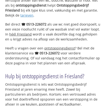
verstopte afvoer van een wc, douche, wastafel of riool. Net
als bij
ontstoppingsdienst
helpt
Ontstoppingsbedrijf
Friesland
bij elk type klus snel, vakkundig en met garantie.
Bekijk de
tarieven
.
Bel direct
☎ 0513-226072
als uw wc niet goed doorspoelt, u
een vieze rioollucht ruikt of uw wasbak snel vol water loopt.
In
héél Friesland
wordt u vaak dezelfde dag nog geholpen
en u krijgt advies na afloop van de werkzaamheden.
Heeft u vragen over een
ontstoppingsdienst
? Bel met de
klantenservice via
☎ 0513-226072
voor verdere
ondersteuning. Of vul vandaag nog het contactformulier op
deze pagina in voor het plannen van een afspraak.
Hulp bij ontstoppingsdienst in Friesland?
Ontstoppingsdienst is iets wat Ontstoppingsbedrijf
Friesland al jaren ervaring mee heeft. Zowel bij
particulieren als bedrijven. Kortom; een vertrouwd adres
voor het doeltreffend opsporen van een verstopping in de
afvoer in uw keuken, gootsteen of wc/badkamer.