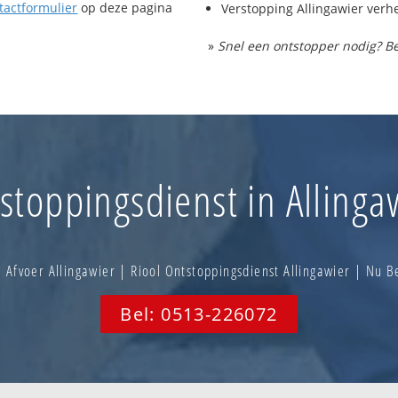
tactformulier
op deze pagina
Verstopping Allingawier verh
»
Snel een ontstopper nodig? Be
stoppingsdienst in Allinga
 Afvoer Allingawier | Riool Ontstoppingsdienst Allingawier | Nu 
Bel: 0513-226072