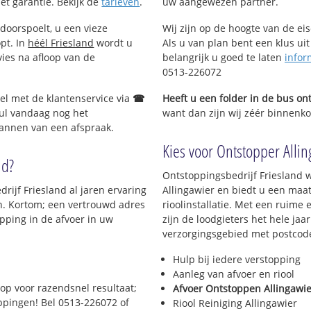
met garantie. Bekijk de
tarieven
.
uw aangewezen partner.
doorspoelt, u een vieze
Wij zijn op de hoogte van de ei
opt. In
héél Friesland
wordt u
Als u van plan bent een klus uit
vies na afloop van de
belangrijk u goed te laten
infor
0513-226072
Bel met de klantenservice via
☎
Heeft u een folder in de bus o
ul vandaag nog het
want dan zijn wij zéér binnenkor
lannen van een afspraak.
Kies voor Ontstopper Allin
nd?
Ontstoppingsbedrijf Friesland w
rijf Friesland al jaren ervaring
Allingawier en biedt u een maat
en. Kortom; een vertrouwd adres
rioolinstallatie. Met een ruime 
pping in de afvoer in uw
zijn de loodgieters het hele jaar
verzorgingsgebied met postcod
Hulp bij iedere verstopping
Aanleg van afvoer en riool
op voor razendsnel resultaat;
Afvoer Ontstoppen Allingawie
oppingen! Bel 0513-226072 of
Riool Reiniging Allingawier