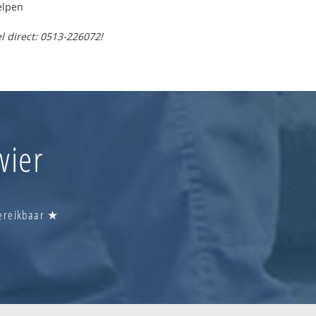
elpen
l direct: 0513-226072!
wier
Bereikbaar ★