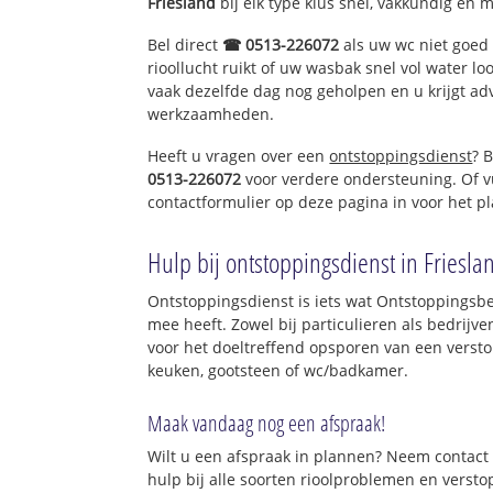
Friesland
bij elk type klus snel, vakkundig en 
Bel direct
☎ 0513-226072
als uw wc niet goed 
rioollucht ruikt of uw wasbak snel vol water lo
vaak dezelfde dag nog geholpen en u krijgt ad
werkzaamheden.
Heeft u vragen over een
ontstoppingsdienst
? 
0513-226072
voor verdere ondersteuning. Of v
contactformulier op deze pagina in voor het p
Hulp bij ontstoppingsdienst in Friesla
Ontstoppingsdienst is iets wat Ontstoppingsbed
mee heeft. Zowel bij particulieren als bedrijv
voor het doeltreffend opsporen van een versto
keuken, gootsteen of wc/badkamer.
Maak vandaag nog een afspraak!
Wilt u een afspraak in plannen? Neem contact 
hulp bij alle soorten rioolproblemen en verst